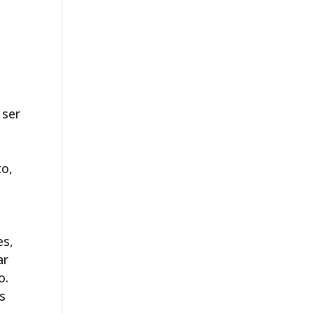
 ser
to,
es,
ar
o.
es