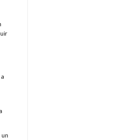
n
uir
.
 a
a
o un