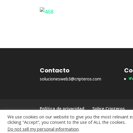
Contacto
Co
Tw
solucionesweb3@cripteros.com
Política de privacidad
Sobre Cripteros
We use cookies on our website to give you the most relevant e
clicking “Accept”, you consent to the use of ALL the cookies.
América Castro
© 2025
Do not sell my personal information
.