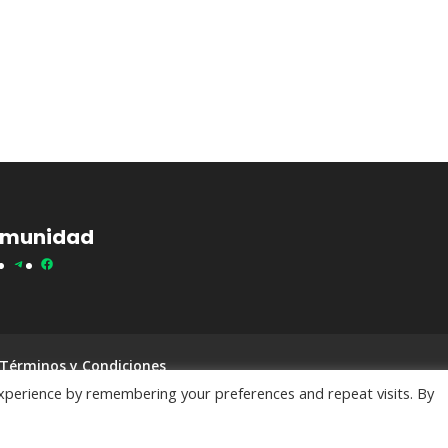
munidad
itter
Telegram
Facebook
Términos y Condiciones
xperience by remembering your preferences and repeat visits. By